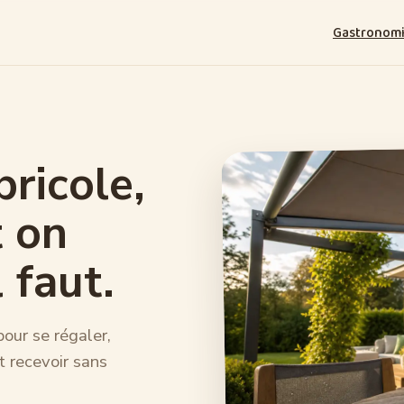
Gastronom
bricole,
t on
 faut.
our se régaler,
t recevoir sans