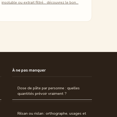
insoluble ou extrait filtré… découvrez le bon…
À ne pas manquer
Dose de pâte par personne : quelles
quantités prévoir vraiment ?
Rilsan ou rislan : orthographe, usages et