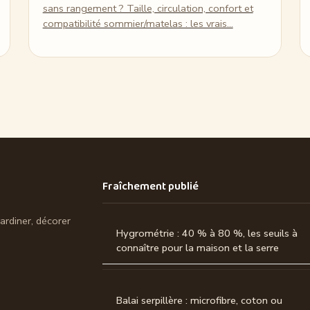
sans rangement ? Taille, circulation, confort et
compatibilité sommier/matelas : les vrais…
Fraîchement publié
jardiner, décorer
Hygrométrie : 40 % à 80 %, les seuils à
connaître pour la maison et la serre
Balai serpillère : microfibre, coton ou