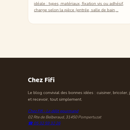
idéale : types, matériaux, fixation vis ou adhésif,
charge selon la pièce (entrée, salle de bain,…
Chez Fifi
Le blog convivial des bonnes idées : cuisiner, bricoler, 
et recevoir, tout simplement.
Chez Fifi - Le délit gourmand
02 Rte de Belberaud, 31450 Pompertuzat
☎ 05 32 59 32 26