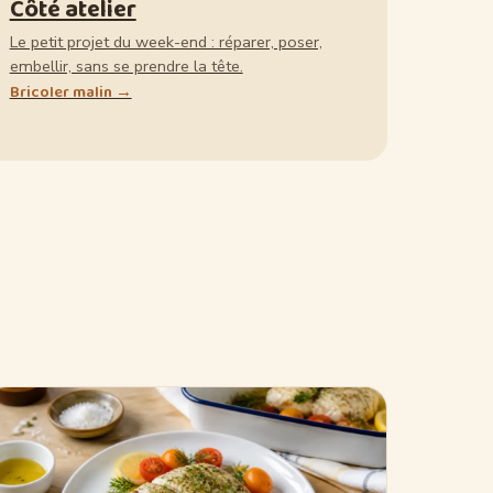
Côté atelier
Le petit projet du week-end : réparer, poser,
embellir, sans se prendre la tête.
Bricoler malin →