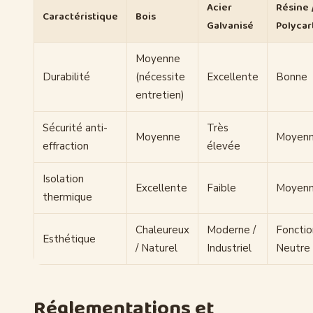
Acier
Résine 
Caractéristique
Bois
Galvanisé
Polyca
Moyenne
Durabilité
(nécessite
Excellente
Bonne
entretien)
Sécurité anti-
Très
Moyenne
Moyen
effraction
élevée
Isolation
Excellente
Faible
Moyen
thermique
Chaleureux
Moderne /
Fonctio
Esthétique
/ Naturel
Industriel
Neutre
Réglementations et