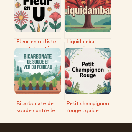
Fleur en u : liste
Liquidambar
complète, idées
inconvénient : ce
originales et
qu’il faut
conseils
vraiment savoir
pratiques
avant de planter
Bicarbonate de
Petit champignon
soude contre le
rouge : guide
ver du poireau :
complet pour
mode d’emploi
l’identifier sans
complet et limites
se tromper