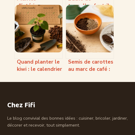
d’intérieur
tonnelle : faut-il
dépolluantes
privilégier le sur-
comment choisir,
mesure pour
entretenir et
garantir une
vraiment en
durabilité réelle ?
profiter
Quand planter le
Semis de carottes
kiwi : le calendrier
au marc de café :
idéal selon votre
la méthode à 1
climat
cm dans une terre
meuble
Chez Fifi
Le blog convivial des bonnes idées : cuisiner, bricoler, jardiner,
décorer et recevoir, tout simplement.