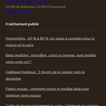
Chez Fifi - Le délit gourmand
02 Rte de Belberaud, 31450 Pompertuzat
☎ 05 32 59 32 26
Fraîchement publié
Hygrométrie : 40 % à 80 %, les seuils à connaître pour la
maison et la serre
Balai serpillère : microfibre, coton ou franges, quel modèle
selon votre sol ?
Cabillaud moelleux : 3 façons de le cuisiner sans le
dessécher
Patère murale : comment choisir le modèle idéal pour
optimiser votre espace
Cadre de lit avec rangement ou sans : l’arbitrage qui change