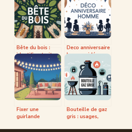
Bête du bois :
Deco anniversaire
identifier, traiter
homme : idées
et protéger
tendances pour
durablement
une fête réussie
votre maison
Fixer une
Bouteille de gaz
guirlande
gris : usages,
extérieure sans
sécurité et choix
percer : méthodes
futé