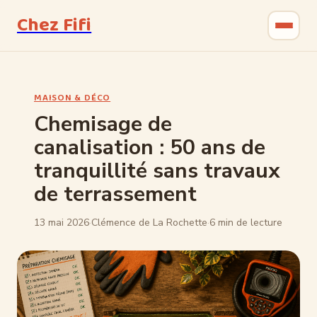
Chez Fifi
Gastronomie
MAISON & DÉCO
Bricolage
Chemisage de
canalisation : 50 ans de
Jardinage
tranquillité sans travaux
Maison & Déco
de terrassement
13 mai 2026
·
Clémence de La Rochette
·
6 min de lecture