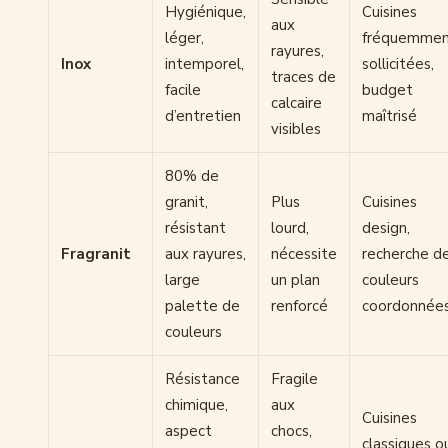
Hygiénique,
Cuisines
aux
léger,
fréquemme
rayures,
Inox
intemporel,
sollicitées,
traces de
facile
budget
calcaire
d’entretien
maîtrisé
visibles
80% de
granit,
Plus
Cuisines
résistant
lourd,
design,
Fragranit
aux rayures,
nécessite
recherche d
large
un plan
couleurs
palette de
renforcé
coordonnée
couleurs
Résistance
Fragile
chimique,
aux
Cuisines
aspect
chocs,
classiques o