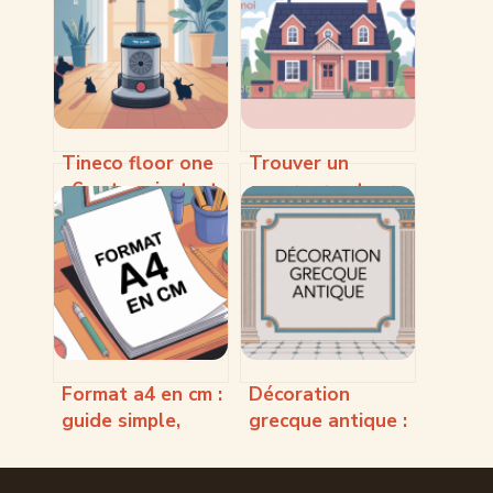
Tineco floor one
Trouver un
s6 pet : avis, test
couvreur autour
complet et guide
de moi : le guide
d’achat
pour choisir sans
se tromper
Format a4 en cm :
Décoration
guide simple,
grecque antique :
dimensions et
idées, codes et
usages pratiques
inspirations pour