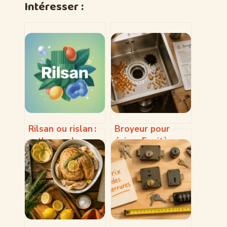
Intéresser :
Rilsan ou rislan :
Broyeur pour
orthographe,
évier : 5 critères
usages et
pour choisir
différences à
l’appareil qui
connaître
supprimera vos
déchets
organiques