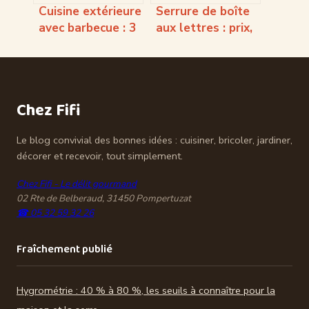
Cuisine extérieure
Serrure de boîte
avec barbecue : 3
aux lettres : prix,
critères pour
modèles PTT et
réussir une
guide de choix
installation
complet
durable
Chez Fifi
Le blog convivial des bonnes idées : cuisiner, bricoler, jardiner,
décorer et recevoir, tout simplement.
Chez Fifi - Le délit gourmand
02 Rte de Belberaud, 31450 Pompertuzat
☎ 05 32 59 32 26
Fraîchement publié
Hygrométrie : 40 % à 80 %, les seuils à connaître pour la