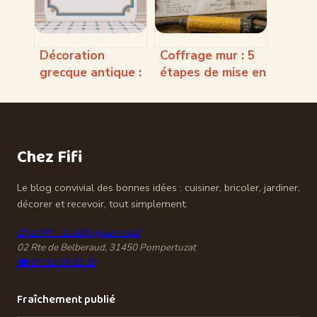
Décoration
Coffrage mur : 5
grecque antique :
étapes de mise en
idées, codes et
œuvre pour un
inspirations pour
voile béton sans
votre intérieur
défaut
Chez Fifi
Le blog convivial des bonnes idées : cuisiner, bricoler, jardiner,
décorer et recevoir, tout simplement.
Chez Fifi - Le délit gourmand
02 Rte de Belberaud, 31450 Pompertuzat
☎ 05 32 59 32 26
Fraîchement publié