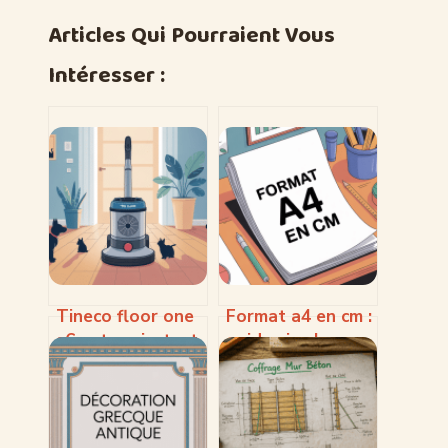
Articles Qui Pourraient Vous
Intéresser :
Tineco floor one
Format a4 en cm :
s6 pet : avis, test
guide simple,
complet et guide
dimensions et
d’achat
usages pratiques