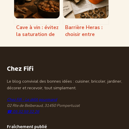
sans se tromper
Cave à vin : évitez
Barrière Heras :
la saturation de
choisir entre
votre collection
modèle grillagé,
avec ces 5
plein ou
critères de
acoustique pour
sélection
sécuriser votre
Chez Fifi
site
Le blog convivial des bonnes idées : cuisiner, bricoler, jardiner,
décorer et recevoir, tout simplement.
Chez Fifi - Le délit gourmand
02 Rte de Belberaud, 31450 Pompertuzat
☎ 05 32 59 32 26
Fraîchement publié