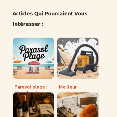
Articles Qui Pourraient Vous
Intéresser :
Parasol plage :
Meilleur
bien choisir et
aspirateur de
utiliser son
chantier
parasol à la mer
professionnel : le
guide pour choisir