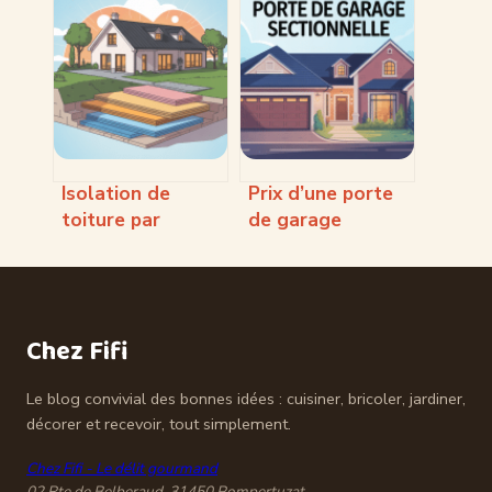
réductions, bons
concevoir,
plans et astuces
décorer et
à connaître
aménager son
intérieur
Isolation de
Prix d’une porte
toiture par
de garage
l’extérieur : guide
sectionnelle :
complet pour
repères,
faire le bon choix
fourchettes et
choix malins
Chez Fifi
Le blog convivial des bonnes idées : cuisiner, bricoler, jardiner,
décorer et recevoir, tout simplement.
Chez Fifi - Le délit gourmand
02 Rte de Belberaud, 31450 Pompertuzat