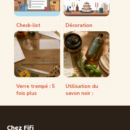
Check-list
Décoration
déménagement à
anniversaire
imprimer : la liste
homme : idées de
complète pour ne
déco stylées pour
rien oublier
toutes les envies
Verre trempé : 5
Utilisation du
fois plus
savon noir :
résistant et 3
dosages précis et
étapes
4 erreurs à éviter
indispensables
pour vos sols
pour réussir votre
Chez Fifi
commande sur