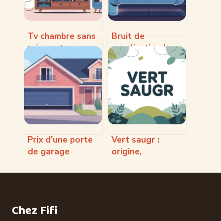
Tv chambre sans
Bruit de
prise antenne :
canalisation la
toutes les
nuit : causes,
solutions
solutions et
vraiment efficaces
droits des
occupants
Prix d’une porte
Vert saugr :
de garage
origine,
basculante :
significations et
comprendre,
usages de cette
comparer, décider
teinte singulière
Chez Fifi