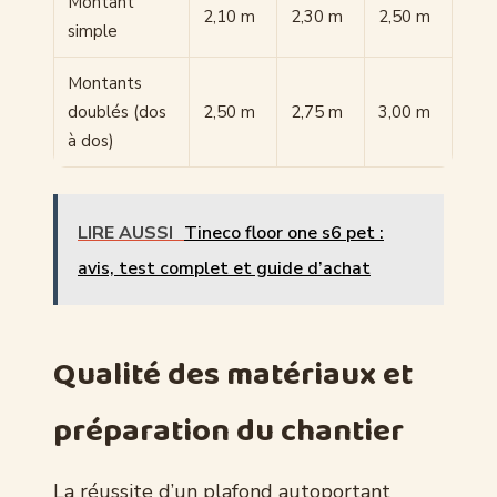
Montant
2,10 m
2,30 m
2,50 m
simple
Montants
doublés (dos
2,50 m
2,75 m
3,00 m
à dos)
LIRE AUSSI
Tineco floor one s6 pet :
avis, test complet et guide d’achat
Qualité des matériaux et
préparation du chantier
La réussite d’un plafond autoportant