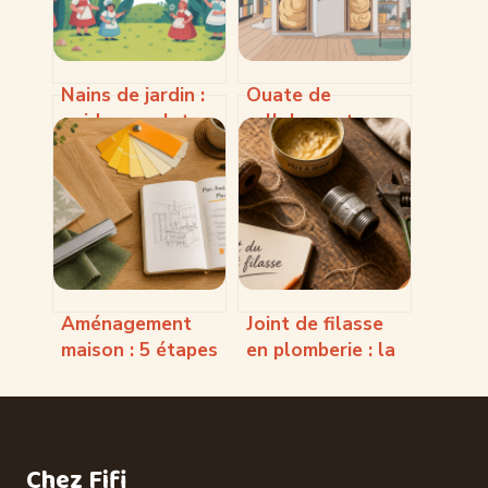
Nains de jardin :
Ouate de
guide complet
cellulose et
pour choisir,
isolation
placer et
phonique : le
entretenir vos
guide pratique
décorations
pour un vrai
confort
acoustique
Aménagement
Joint de filasse
maison : 5 étapes
en plomberie : la
clés pour
méthode pour
transformer votre
une étanchéité
intérieur sans
durable
vous déplacer
Chez Fifi