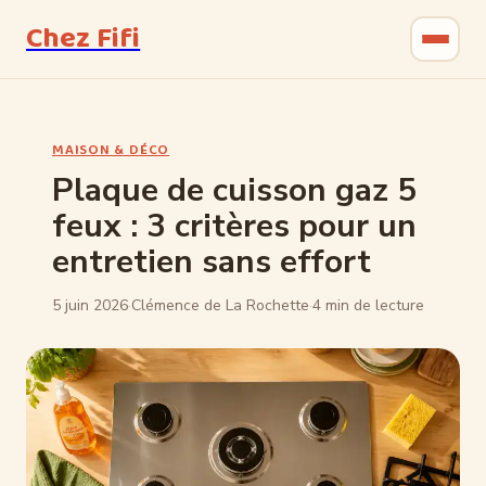
Chez Fifi
Gastronomie
MAISON & DÉCO
Bricolage
Plaque de cuisson gaz 5
feux : 3 critères pour un
Jardinage
entretien sans effort
Maison & Déco
5 juin 2026
·
Clémence de La Rochette
·
4 min de lecture