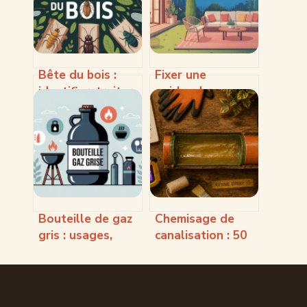
Bête du bois :
Fixer une
identifier, traiter
guirlande
et protéger
extérieure sans
durablement
percer : méthodes
votre maison
fiables et
durables
Bouteille de gaz
Chemisage de
gris : usages,
canalisation : 50
sécurité et choix
ans de
futé
tranquillité sans
travaux de
terrassement