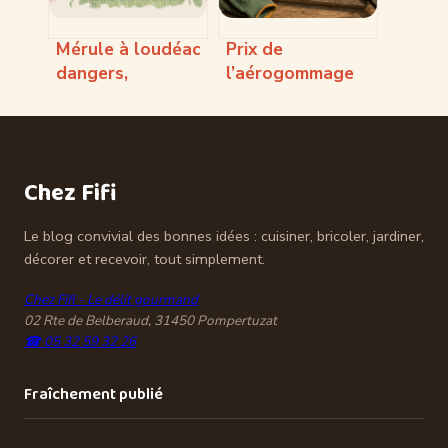
Mérule à loudéac
Prix de
dangers,
l’aérogommage
diagnostic et
au m2 : 3
solutions pour
variables
votre maison
techniques qui
conditionnent
Chez Fifi
votre devis
Le blog convivial des bonnes idées : cuisiner, bricoler, jardiner,
décorer et recevoir, tout simplement.
Chez Fifi - Le délit gourmand
02 Rte de Belberaud, 31450 Pompertuzat
☎ 05 32 59 32 26
Fraîchement publié