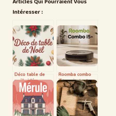
Articles Qui Pourraient Vous
Intéresser :
Déco table de
Roomba combo
noël : idées
i5+ : avis, test
élégantes et
complet et guide
faciles à
pour bien choisir
reproduire