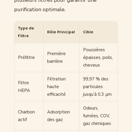
plusieurs filtres pour garantir une
purification optimale.
Type de
Rôle Principal
Cible
Filtre
Poussières
Première
Préfiltre
épaisses, poils,
barrière
cheveux
Filtration
99,97 % des
Filtre
haute
particules
HEPA
efficacité
jusqu’à 0,3 µm
Odeurs,
Charbon
Adsorption
fumées, COV,
actif
des gaz
gaz chimiques