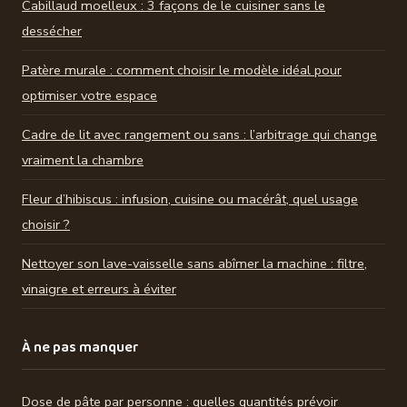
Cabillaud moelleux : 3 façons de le cuisiner sans le
dessécher
Patère murale : comment choisir le modèle idéal pour
optimiser votre espace
Cadre de lit avec rangement ou sans : l’arbitrage qui change
vraiment la chambre
Fleur d’hibiscus : infusion, cuisine ou macérât, quel usage
choisir ?
Nettoyer son lave-vaisselle sans abîmer la machine : filtre,
vinaigre et erreurs à éviter
À ne pas manquer
Dose de pâte par personne : quelles quantités prévoir