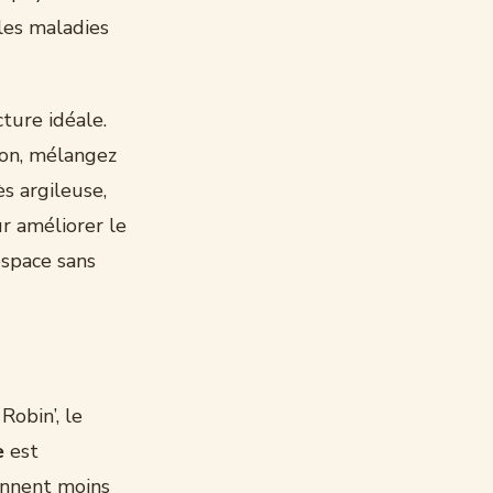
les maladies
ture idéale.
ion, mélangez
ès argileuse,
r améliorer le
espace sans
Robin’, le
e
est
ennent moins