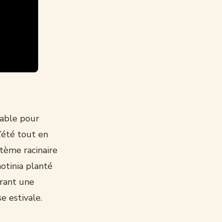
rable pour
l’été tout en
tème racinaire
otinia planté
frant une
e estivale.