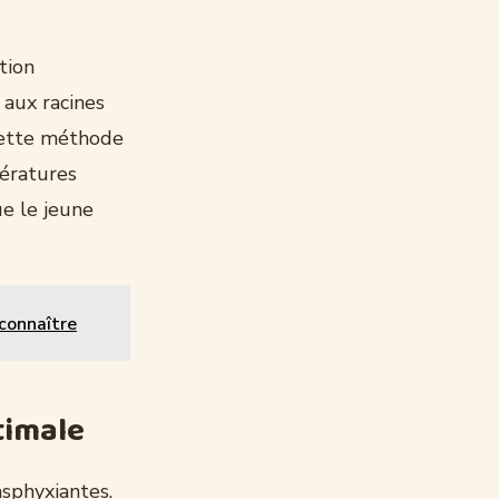
tion
 aux racines
 Cette méthode
pératures
e le jeune
 connaître
timale
asphyxiantes.