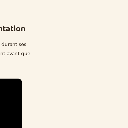
ntation
e durant ses
ent avant que