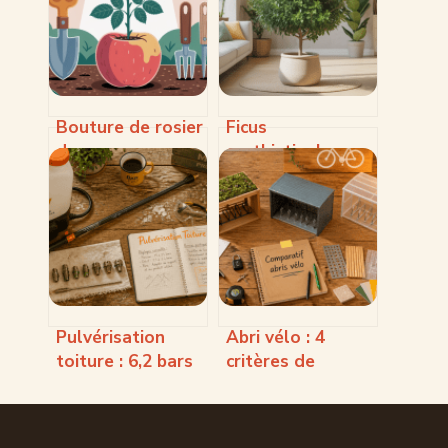
Bouture de rosier
Ficus
dans une pomme
cyathistipula :
de terre :
guide complet
méthode,
pour réussir cette
résultats et
plante d’intérieur
alternatives
Pulvérisation
Abri vélo : 4
toiture : 6,2 bars
critères de
et 10 mètres de
sécurité pour
portée pour un
protéger vos
démoussage
équipements face