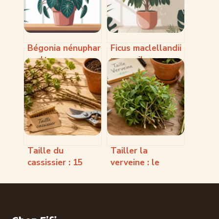
Bégonia nénuphar
Ficus maclellandii
: culture,
: conseils
entretien et
complets pour
conseils pour une
bien le choisir et
floraison réussie
l’entretenir
Taille du
Tailler la
cassissier : 15
verveine : le
branches pour
guide pratique
une récolte
pour stimuler
record
votre récolte