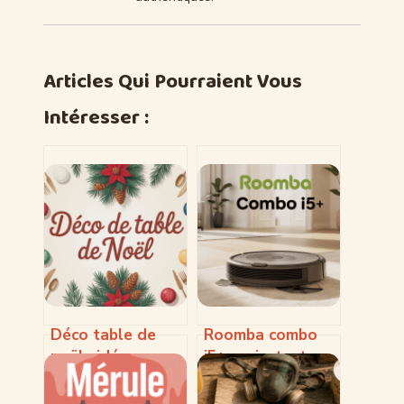
Articles Qui Pourraient Vous
Intéresser :
Déco table de
Roomba combo
noël : idées
i5+ : avis, test
élégantes et
complet et guide
faciles à
pour bien choisir