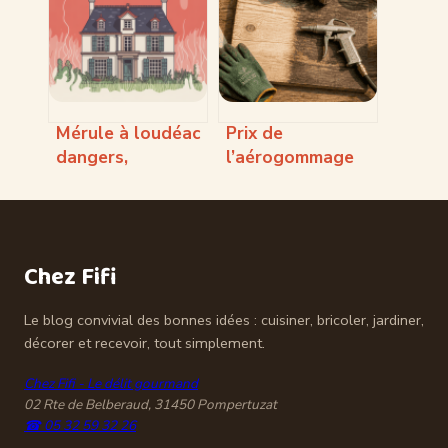
reproduire
Mérule à loudéac
Prix de
dangers,
l’aérogommage
diagnostic et
au m2 : 3
solutions pour
variables
votre maison
techniques qui
conditionnent
Chez Fifi
votre devis
Le blog convivial des bonnes idées : cuisiner, bricoler, jardiner,
décorer et recevoir, tout simplement.
Chez Fifi - Le délit gourmand
02 Rte de Belberaud, 31450 Pompertuzat
☎ 05 32 59 32 26