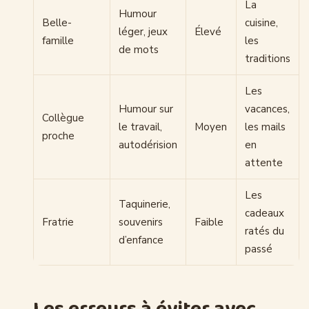
La
Humour
Belle-
cuisine,
léger, jeux
Élevé
famille
les
de mots
traditions
Les
Humour sur
vacances,
Collègue
le travail,
Moyen
les mails
proche
autodérision
en
attente
Les
Taquinerie,
cadeaux
Fratrie
souvenirs
Faible
ratés du
d’enfance
passé
Les erreurs à éviter avec