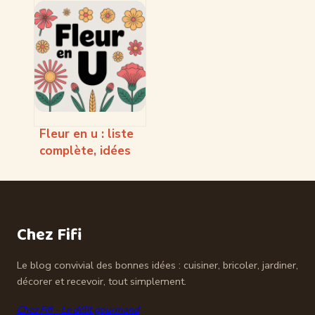
Fleur en u : liste
complète, idées
originales et
conseils
pratiques
Chez Fifi
Le blog convivial des bonnes idées : cuisiner, bricoler, jardiner,
décorer et recevoir, tout simplement.
Chez Fifi - Le délit gourmand