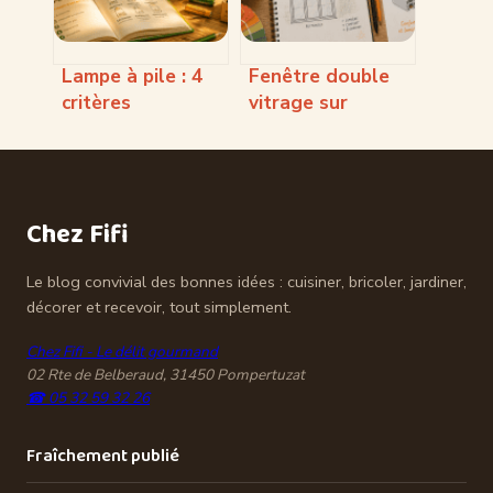
Lampe à pile : 4
Fenêtre double
critères
vitrage sur
techniques pour
mesure : 3
éviter les pannes
critères pour
d’éclairage
optimiser votre
isolation
Chez Fifi
thermique
Le blog convivial des bonnes idées : cuisiner, bricoler, jardiner,
décorer et recevoir, tout simplement.
Chez Fifi - Le délit gourmand
02 Rte de Belberaud, 31450 Pompertuzat
☎ 05 32 59 32 26
Fraîchement publié