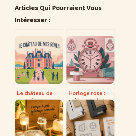
Articles Qui Pourraient Vous
Intéresser :
Le château de
Horloge rose :
mes rêves que
guide complet
sont-ils devenus :
pour choisir un
comprendre
modèle décoratif
l’émission et ses
et pratique
coulisses