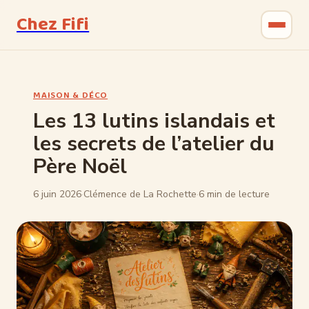
Chez Fifi
Gastronomie
MAISON & DÉCO
Bricolage
Les 13 lutins islandais et
les secrets de l’atelier du
Jardinage
Père Noël
Maison & Déco
6 juin 2026
·
Clémence de La Rochette
·
6 min de lecture