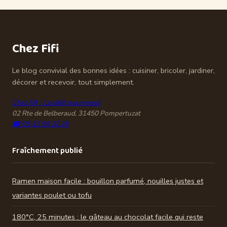
% d’énergie en
pour recycler vos
moins et 3
récoltes sans
critères pour
risque
réussir votre
Chez Fifi
éclairage
Le blog convivial des bonnes idées : cuisiner, bricoler, jardiner,
décorer et recevoir, tout simplement.
Chez Fifi - Le délit gourmand
02 Rte de Belberaud, 31450 Pompertuzat
☎ 05 32 59 32 26
Fraîchement publié
Ramen maison facile : bouillon parfumé, nouilles justes et
variantes poulet ou tofu
180°C, 25 minutes : le gâteau au chocolat facile qui reste