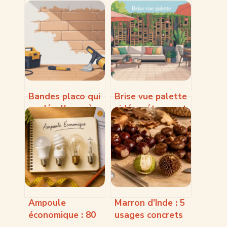
Bandes placo qui
Brise vue palette
se décolle après
: idées, étapes et
peinture : causes,
conseils pour un
solutions et
résultat durable
prévention
Ampoule
Marron d’Inde : 5
économique : 80
usages concrets