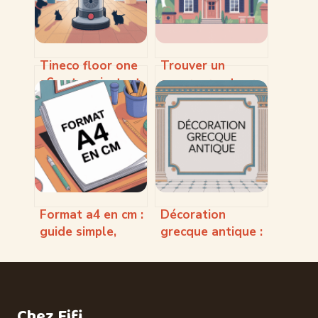
Tineco floor one
Trouver un
s6 pet : avis, test
couvreur autour
complet et guide
de moi : le guide
d’achat
pour choisir sans
se tromper
Format a4 en cm :
Décoration
guide simple,
grecque antique :
dimensions et
idées, codes et
usages pratiques
inspirations pour
votre intérieur
Chez Fifi