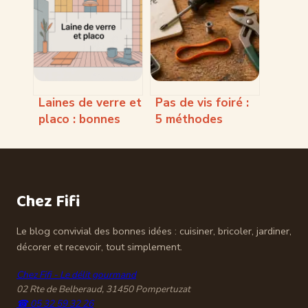
choisir et
: solutions
installer
simples et
efficaces
Laines de verre et
Pas de vis foiré :
placo : bonnes
5 méthodes
pratiques pour
infaillibles pour
une isolation
extraire une vis
efficace
récalcitrante
Chez Fifi
Le blog convivial des bonnes idées : cuisiner, bricoler, jardiner,
décorer et recevoir, tout simplement.
Chez Fifi - Le délit gourmand
02 Rte de Belberaud, 31450 Pompertuzat
☎ 05 32 59 32 26