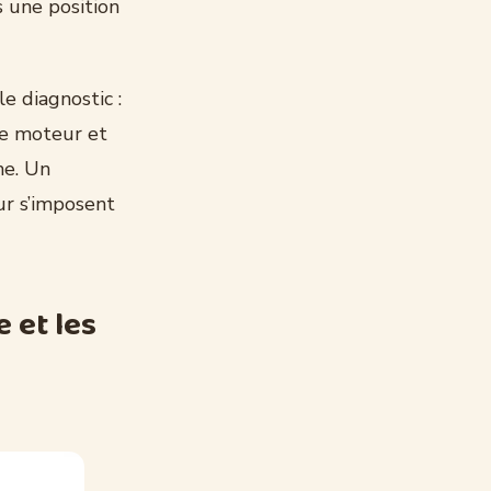
s une position
e diagnostic :
e moteur et
me. Un
ur s’imposent
e et les