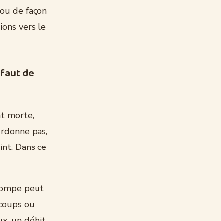
 ou de façon
ions vers le
éfaut de
t morte,
rdonne pas,
int. Dans ce
pompe peut
-coups ou
ux, un débit