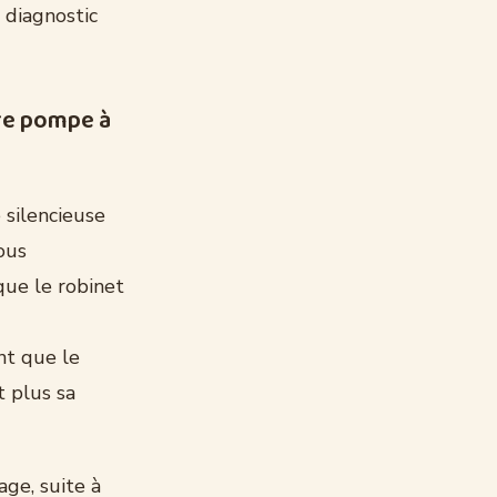
 diagnostic
re pompe à
silencieuse
ous
que le robinet
nt que le
 plus sa
ge, suite à