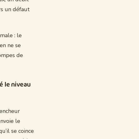
rs un défaut
male : le
ien ne se
pompes de
 le niveau
lencheur
envoie le
u’il se coince