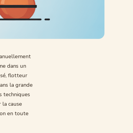
 manuellement
ine dans un
é, flotteur
dans la grande
es techniques
 la cause
ion en toute