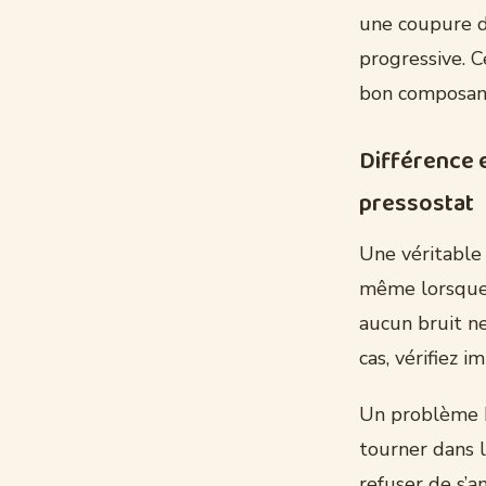
une coupure de
progressive. C
bon composan
Différence 
pressostat
Une véritable
même lorsque
aucun bruit ne
cas, vérifiez 
Un problème h
tourner dans 
refuser de s’a