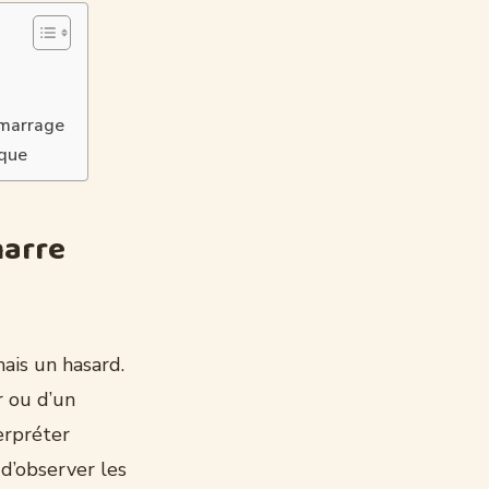
e
émarrage
oque
marre
ais un hasard.
r ou d’un
terpréter
d’observer les