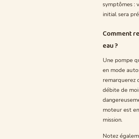
symptômes : vo
initial sera pré
Comment rec
eau ?
Une pompe qui
en mode auto
remarquerez q
débite de moin
dangereusemen
moteur est en
mission.
Notez égaleme