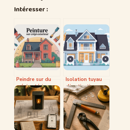
Intéresser :
Peindre sur du
Isolation tuyau
crépi extérieur
climatisation
sans faux pas ni
extérieur :
mauvaise surprise
méthodes,
erreurs et bonnes
pratiques