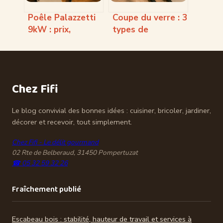
Poêle Palazzetti
Coupe du verre : 3
9kW : prix,
types de
technologies
molettes et 4
exclusives et
accessoires pour
rentabilité à long
une arête
terme
parfaite
Chez Fifi
Le blog convivial des bonnes idées : cuisiner, bricoler, jardiner,
décorer et recevoir, tout simplement.
Chez Fifi - Le délit gourmand
02 Rte de Belberaud, 31450 Pompertuzat
☎ 05 32 59 32 26
Fraîchement publié
Escabeau bois : stabilité, hauteur de travail et services à