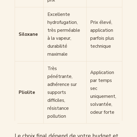
prix
Excellente
hydrofugation,
Prix élevé,
très perméable
application
Siloxane
à la vapeur,
parfois plus
durabilité
technique
maximale
Très
Application
pénétrante,
par temps
adhérence sur
sec
Pliolite
supports
uniquement,
difficiles,
solvantée,
résistance
odeur forte
pollution
Le choix final dépend de votre budget et