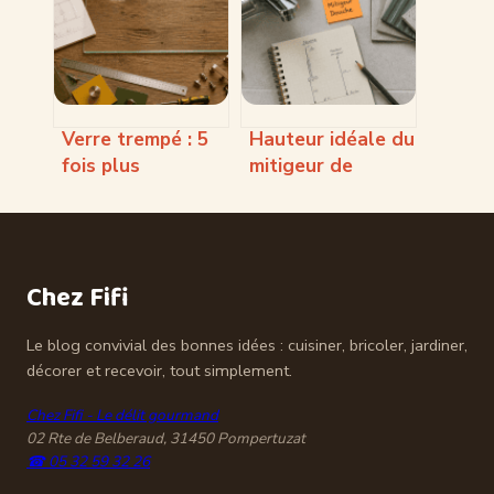
rien oublier
toutes les envies
Verre trempé : 5
Hauteur idéale du
fois plus
mitigeur de
résistant et 3
douche : guide de
étapes
pose et
indispensables
ajustements sur
pour réussir votre
mesure
Chez Fifi
commande sur
mesure
Le blog convivial des bonnes idées : cuisiner, bricoler, jardiner,
décorer et recevoir, tout simplement.
Chez Fifi - Le délit gourmand
02 Rte de Belberaud, 31450 Pompertuzat
☎ 05 32 59 32 26