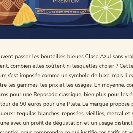
uvent passer les bouteilles bleues Clase Azul sans vra
lent, combien elles coûtent ni lesquelles choisir ? Cet
um s’est imposée comme un symbole de luxe, mais il ex
ntre les gammes, les prix et les usages. En moyenne, c
ros pour une Reposado classique, bien plus pour les é
autour de 90 euros pour une Plata. La marque propose 
ueux : tequilas blanches, reposées, vieillies, mezcal et 
cune avec un profil de dégustation et un usage distinct.
’essentiel pour comprendre ce qui justifie ces tarifs et v