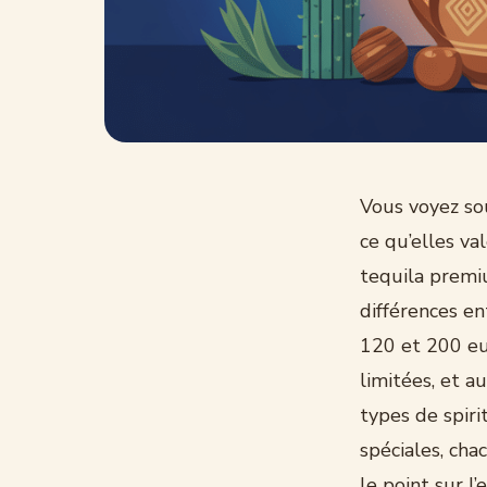
Vous voyez so
ce qu’elles va
tequila premi
différences e
120 et 200 eu
limitées, et 
types de spirit
spéciales, cha
le point sur l