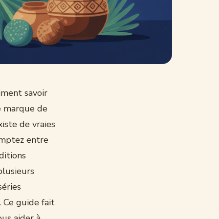
iment savoir
te marque de
iste de vraies
omptez entre
ditions
plusieurs
séries
 Ce guide fait
ous aider à