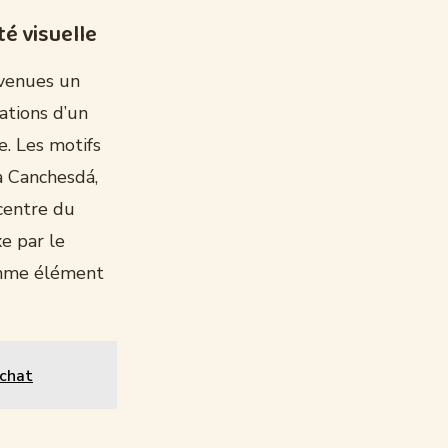
té visuelle
evenues un
ations d’un
e. Les motifs
ía Canchesdá,
 centre du
e par le
omme élément
achat