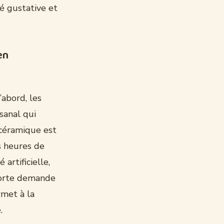
té gustative et
en
’abord, les
sanal qui
 céramique est
rs heures de
 artificielle,
 forte demande
rmet à la
.