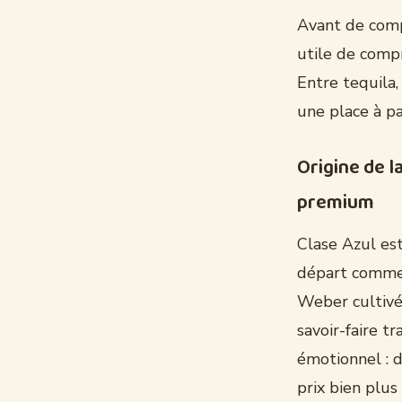
Avant de compa
utile de compr
Entre tequila,
une place à p
Origine de 
premium
Clase Azul es
départ comme 
Weber cultivée
savoir-faire t
émotionnel : d
prix bien plus