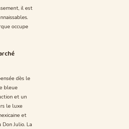
sement, il est
nnaissables.
arque occupe
marché
pensée dès le
e bleue
uction et un
rs le luxe
mexicaine et
 Don Julio. La