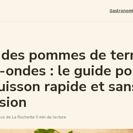
Gastronom
 des pommes de ter
-ondes : le guide po
uisson rapide et san
sion
ce de La Rochette
·
5 min de lecture