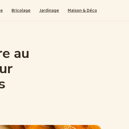
ie
Bricolage
Jardinage
Maison & Déco
re au
ur
s