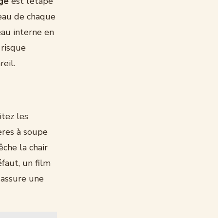
ge
est l’étape
peau de chaque
eau interne en
 risque
eil.
tez les
lères à soupe
che la chair
faut, un film
 assure une