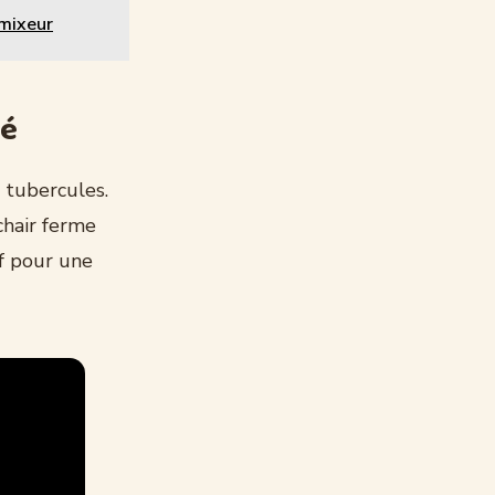
 mixeur
té
 tubercules.
chair ferme
if pour une