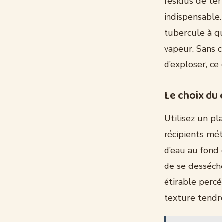
résidus de ter
indispensable.
tubercule à qu
vapeur. Sans 
d’exploser, ce
Le choix du 
Utilisez un pl
récipients mét
d’eau au fond
de se desséche
étirable percé
texture tendre