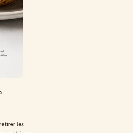
s
etirer les