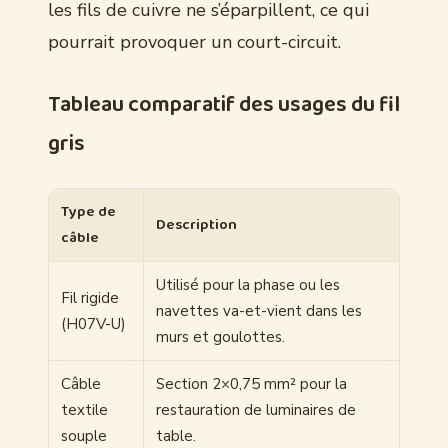
les fils de cuivre ne s’éparpillent, ce qui
pourrait provoquer un court-circuit.
Tableau comparatif des usages du fil
gris
Type de
Description
câble
Utilisé pour la phase ou les
Fil rigide
navettes va-et-vient dans les
(H07V-U)
murs et goulottes.
Câble
Section 2×0,75 mm² pour la
textile
restauration de luminaires de
souple
table.