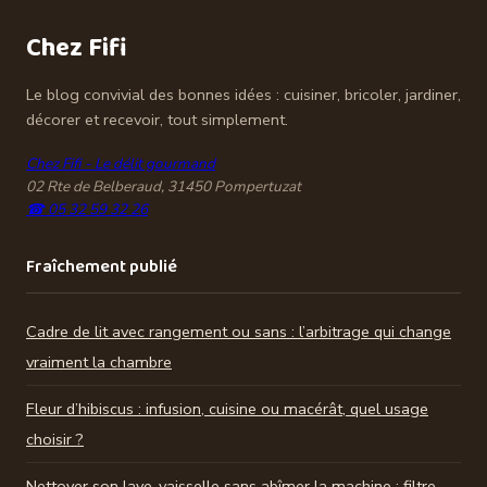
Chez Fifi
Le blog convivial des bonnes idées : cuisiner, bricoler, jardiner,
décorer et recevoir, tout simplement.
Chez Fifi - Le délit gourmand
02 Rte de Belberaud, 31450 Pompertuzat
☎ 05 32 59 32 26
Fraîchement publié
Cadre de lit avec rangement ou sans : l’arbitrage qui change
vraiment la chambre
Fleur d’hibiscus : infusion, cuisine ou macérât, quel usage
choisir ?
Nettoyer son lave-vaisselle sans abîmer la machine : filtre,