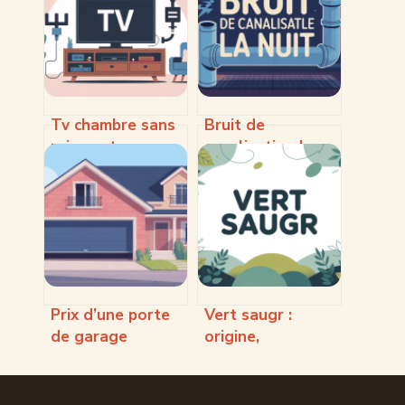
Tv chambre sans
Bruit de
prise antenne :
canalisation la
toutes les
nuit : causes,
solutions
solutions et
vraiment efficaces
droits des
occupants
Prix d’une porte
Vert saugr :
de garage
origine,
basculante :
significations et
comprendre,
usages de cette
comparer, décider
teinte singulière