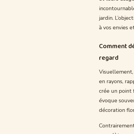
incontournable
jardin. L’obje
à vos envies e
Comment défi
regard
Visuellement, 
en rayons, rap
crée un point 
évoque souvent
décoration flo
Contrairement 