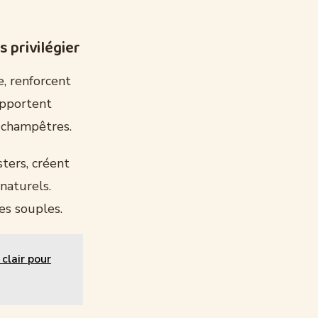
 privilégier
e, renforcent
apportent
 champêtres.
sters, créent
naturels.
es souples.
clair pour