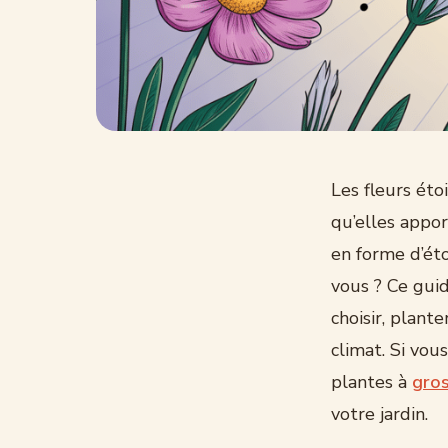
Les fleurs éto
qu’elles appo
en forme d’éto
vous ? Ce guid
choisir, plant
climat. Si vou
plantes à
gros
votre jardin.