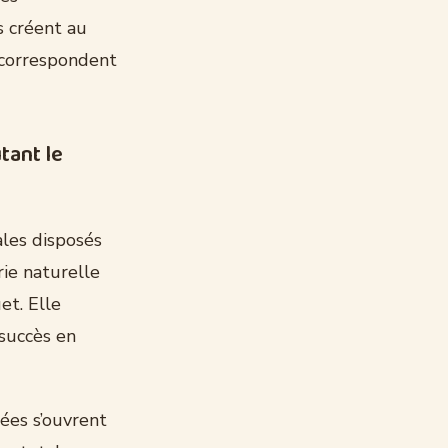
s créent au
i correspondent
tant le
ales disposés
rie naturelle
et. Elle
 succès en
lées s’ouvrent