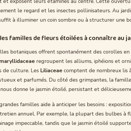
et exposent leurs étamines au centre. Cette ouvertu
lement le regard et les insectes pollinisateurs. Au jar
suffit à illuminer un coin sombre ou à structurer une b
les familles de fleurs étoilées à connaître au ja
illes botaniques offrent spontanément des corolles en
maryllidaceae
regroupent les alliums, iphéions et orni
s de culture. Les
Liliaceae
comptent de nombreux lis à
stueux et parfumés. Du côté des grimpantes, la famill
nous donne le jasmin étoilé, persistant et délicieusem
grandes familles aide à anticiper les besoins : expositio
ntretien annuel. Par exemple, la plupart des bulbes à f
inage impeccable, tandis que le jasmin étoilé supporte