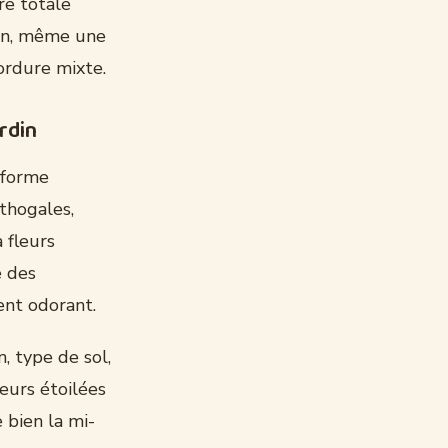
re totale
din, même une
ordure mixte.
rdin
 forme
thogales,
 fleurs
e des
ent odorant.
n, type de sol,
leurs étoilées
 bien la mi-