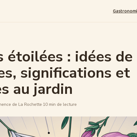
Gastronom
s étoilées : idées de
s, significations et
s au jardin
mence de La Rochette
·
10 min de lecture