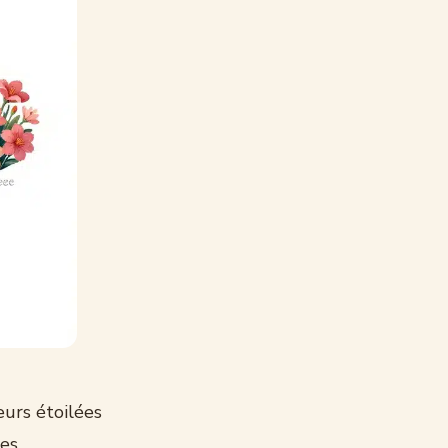
eurs étoilées
ces