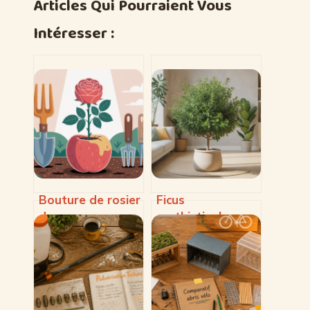
Articles Qui Pourraient Vous
Intéresser :
Bouture de rosier
Ficus
dans une pomme
cyathistipula :
de terre :
guide complet
méthode,
pour réussir cette
résultats et
plante d’intérieur
alternatives