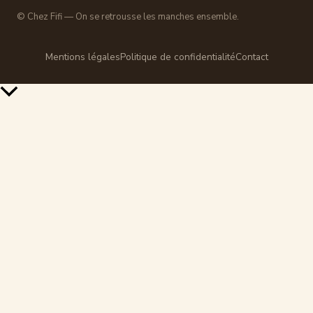
© Chez Fifi — On se retrousse les manches ensemble.
Mentions légales
Politique de confidentialité
Contact
Retour
en
haut