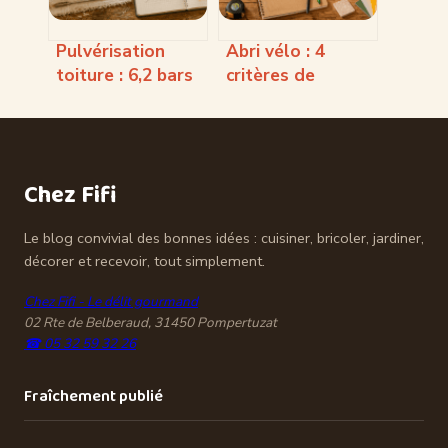
Pulvérisation
Abri vélo : 4
toiture : 6,2 bars
critères de
et 10 mètres de
sécurité pour
portée pour un
protéger vos
démoussage
équipements face
sécurisé
aux risques de
Chez Fifi
vol
Le blog convivial des bonnes idées : cuisiner, bricoler, jardiner,
décorer et recevoir, tout simplement.
Chez Fifi - Le délit gourmand
02 Rte de Belberaud, 31450 Pompertuzat
☎ 05 32 59 32 26
Fraîchement publié