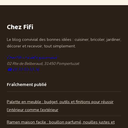
en 2024 ?
comment choisir,
entretenir et
vraiment en
Chez Fifi
profiter
Le blog convivial des bonnes idées : cuisiner, bricoler, jardiner,
décorer et recevoir, tout simplement.
Chez Fifi - Le délit gourmand
02 Rte de Belberaud, 31450 Pompertuzat
☎ 05 32 59 32 26
Fraîchement publié
Palette en meuble : budget, outils et finitions pour réussir
l’intérieur comme l’extérieur
Ramen maison facile : bouillon parfumé, nouilles justes et