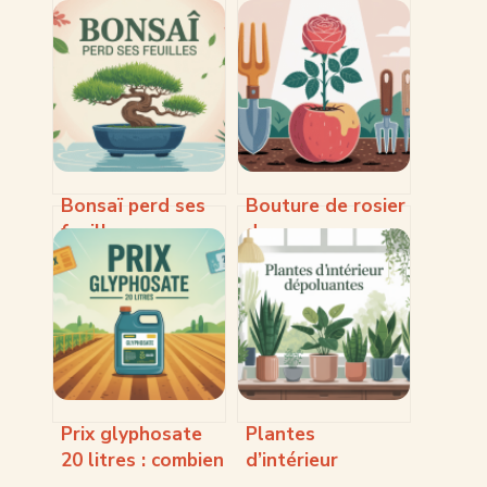
Bonsaï perd ses
Bouture de rosier
feuilles : causes,
dans une pomme
solutions et
de terre :
gestes d’urgence
méthode,
résultats et
alternatives
Prix glyphosate
Plantes
20 litres : combien
d’intérieur
ça coûte vraiment
dépolluantes