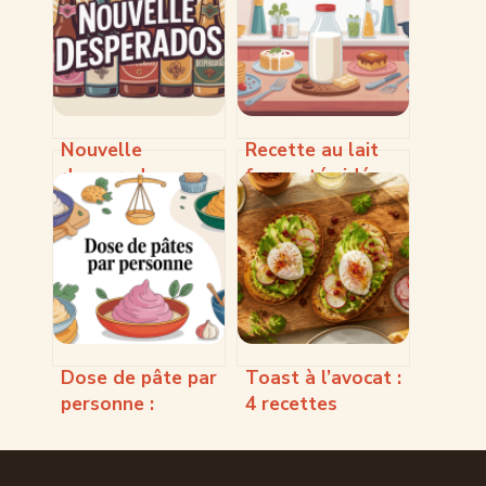
Nouvelle
Recette au lait
desperados :
fermenté : idées
saveurs, éditions
faciles,
limitées et
moelleuses et
stratégie de la
inratables
marque
Dose de pâte par
Toast à l’avocat :
personne :
4 recettes
quelles quantités
gourmandes et le
prévoir vraiment ?
secret pour éviter
l’oxydation