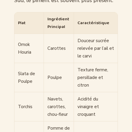
Sud, le piment est souvent plus présent.
Ingrédient
Plat
Caractéristique
Principal
Douceur sucrée
Omok
Carottes
relevée par l’ail et
Houria
le carvi
Texture ferme,
Slata de
Poulpe
persillade et
Poulpe
citron
Navets,
Acidité du
Torchis
carottes,
vinaigre et
chou-fleur
croquant
Pomme de