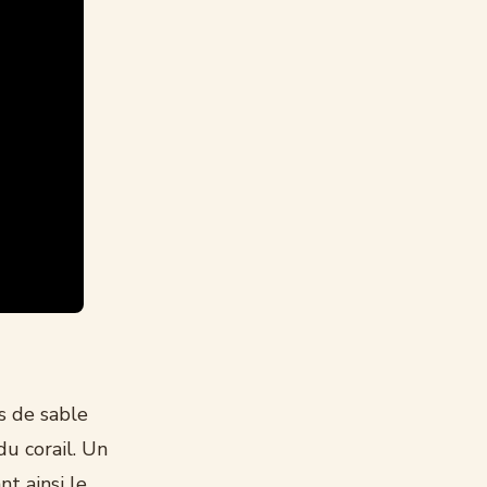
ns de sable
du corail. Un
t ainsi le