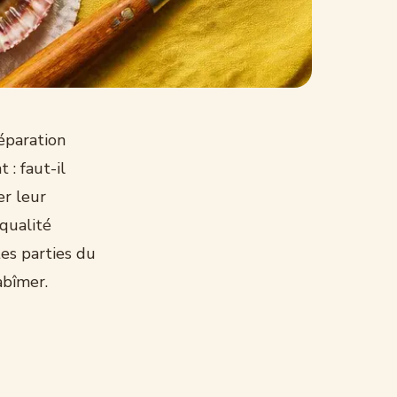
éparation
 : faut-il
er leur
 qualité
tes parties du
abîmer.