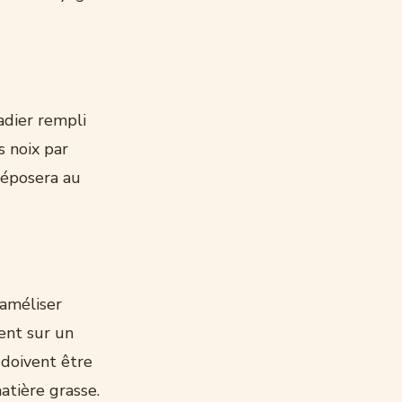
ladier rempli
s noix par
déposera au
raméliser
ent sur un
 doivent être
atière grasse.