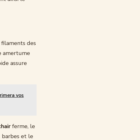
s filaments des
une amertume
oide assure
primera vos
hair
ferme, le
s barbes et le