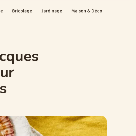
ie
Bricolage
Jardinage
Maison & Déco
acques
our
es