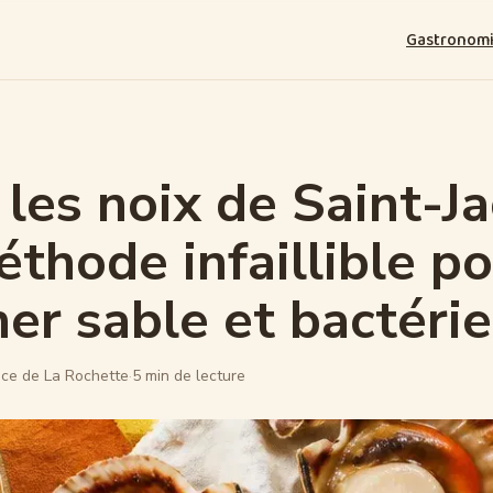
Gastronom
 les noix de Saint-J
méthode infaillible p
ner sable et bactéri
ce de La Rochette
·
5 min de lecture