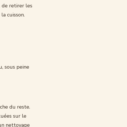
 de retirer les
la cuisson.
au, sous peine
che du reste.
tuées sur le
 un nettoyage