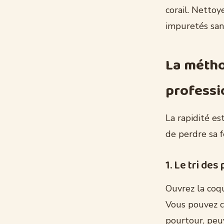
corail. Nettoye
impuretés sans
La métho
professi
La rapidité est
de perdre sa 
1. Le tri de
Ouvrez la coqu
Vous pouvez co
pourtour, peuv