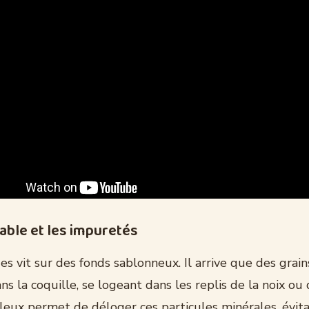
sable et les impuretés
es vit sur des fonds sablonneux. Il arrive que des grai
ns la coquille, se logeant dans les replis de la noix ou 
eux permet de déloger ces particules minérales, évitan