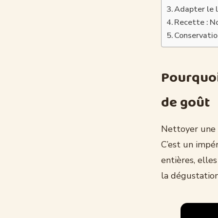
Adapter le 
Recette : N
Conservatio
Pourquoi
de goût
Nettoyer une 
C’est un impér
entières, elle
la dégustation