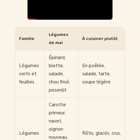
Légumes
Famille
À cuisiner plutôt
de mai
Épinard,
Légumes
blette,
En poêlée,
verts et
salade,
salade, tarte,
feuilles
chou frisé,
soupe légère
pissenlit
Carotte
primeur,
navet,
oignon
Légumes
Rôtis, glacés, crus,
nouveau,