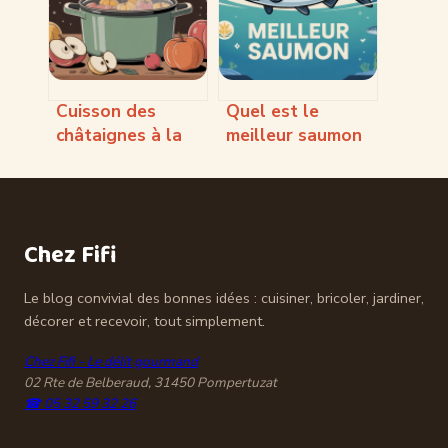
légère et
gourmande
Cuisson des
Quel est le
châtaignes à la
meilleur saumon
cocotte minute
pour votre santé
pour un résultat
et vos assiettes
parfait
Chez Fifi
Le blog convivial des bonnes idées : cuisiner, bricoler, jardiner,
décorer et recevoir, tout simplement.
Chez Fifi - Le délit gourmand
02 Rte de Belberaud, 31450 Pompertuzat
☎ 05 32 59 32 26