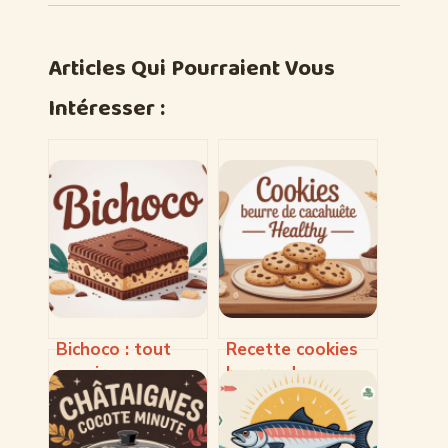
Articles Qui Pourraient Vous
Intéresser :
Bichoco : tout
Recette cookies
savoir sur ce
beurre de
biscuit culte et
cacahuète
ses déclinaisons
healthy : la
meilleure version