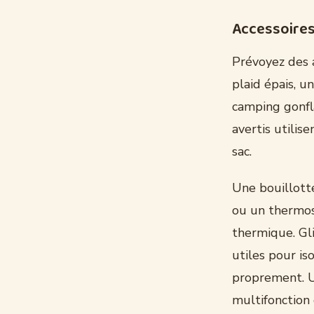
Accessoires
Prévoyez des a
plaid épais, u
camping gonfl
avertis utilis
sac.
Une bouillotte
ou un thermos
thermique. Gli
utiles pour is
proprement. U
multifonction