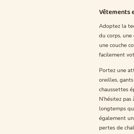
Vêtements e
Adoptez la tec
du corps, une
une couche co
facilement vot
Portez une att
oreilles, gant
chaussettes ép
N’hésitez pas
longtemps que
également un 
pertes de chal