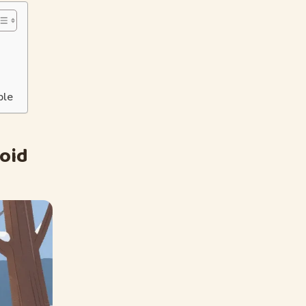
ble
roid