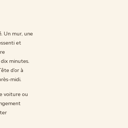
lé. Un mur, une
essenti et
ure
 dix minutes.
ête d’or à
près-midi.
e voiture ou
hangement
ter