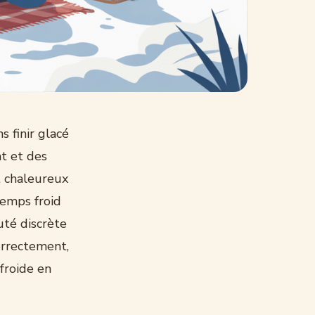
 finir glacé
t et des
t chaleureux
temps froid
uté discrète
correctement,
froide en