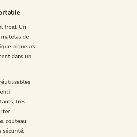
ortable
l froid. Un
t matelas de
pique-niqueurs
ement dans un
éutilisables
enti
tants, très
orter
s, couteau
 sécurité.