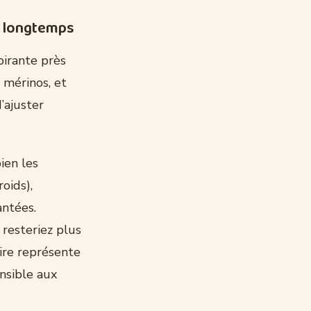
d longtemps
pirante près
 mérinos, et
’ajuster
ien les
oids),
antées.
resteriez plus
ire représente
nsible aux