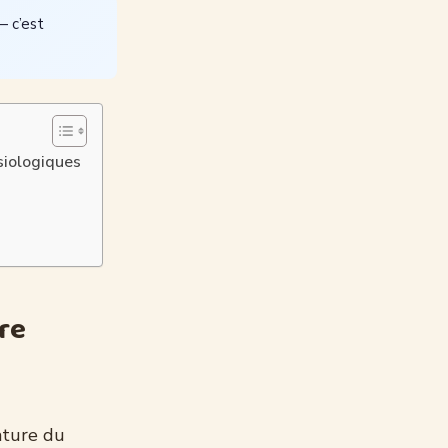
 c’est
ysiologiques
tre
rature du