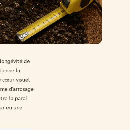
 longévité de
tionne la
e cœur visuel
hme d’arrosage
tre la paroi
eur en une