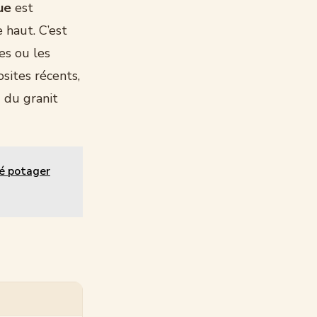
ue
est
 haut. C’est
es ou les
sites récents,
 du granit
ré potager