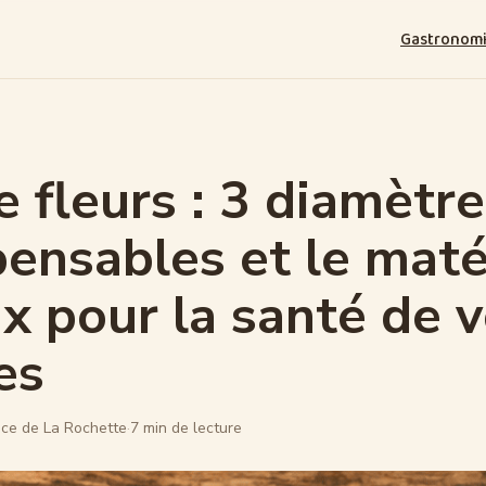
Gastronom
e fleurs : 3 diamètr
pensables et le maté
x pour la santé de 
es
ce de La Rochette
·
7 min de lecture