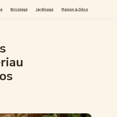
ie
Bricolage
Jardinage
Maison & Déco
es
riau
vos