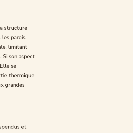
Sa structure
les parois.
le, limitant
 Si son aspect
 Elle se
rtie thermique
aux grandes
uspendus et