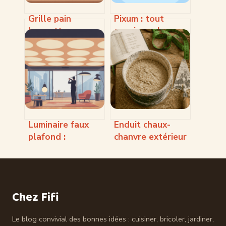
Grille pain
Pixum : tout
baguette :
savoir sur le
comment bien le
service photo en
choisir pour des
ligne et ses
tartines parfaites
produits
Luminaire faux
Enduit chaux-
plafond :
chanvre extérieur
comment choisir
: isoler, protéger
et installer le bon
et réguler
éclairage
l’humidité de vos
façades
Chez Fifi
Le blog convivial des bonnes idées : cuisiner, bricoler, jardiner,