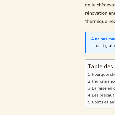
de la chènevo
rénovation én
thermique néce
A ne pas ma
— c’est gratuit
Table des
Pourquoi ch
Performance
La mise en 
Les précaut
Coûts et ai