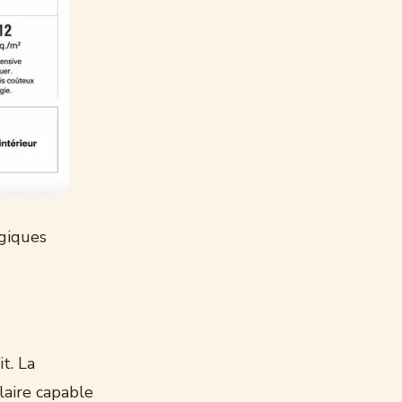
giques
t. La
laire capable