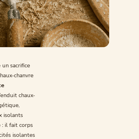
un sacrifice
chaux-chanvre
ce
’enduit chaux-
gétique,
x isolants
 il fait corps
cités isolantes