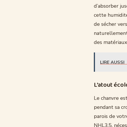
d’absorber jus
cette humidit
de sécher vers 
naturellement
des matériaux 
LIRE AUSSI
L’atout éco
Le chanvre es
pendant sa cro
parois de vot
NHL3.5, néces