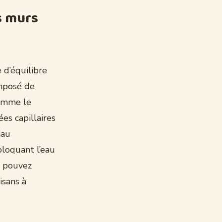
s murs
 d’équilibre
omposé de
comme le
es capillaires
iau
 bloquant l’eau
us pouvez
isans à