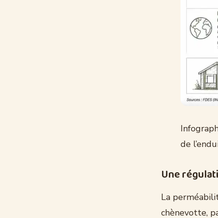
Infograp
de l’endu
Une régulati
La perméabilit
chènevotte, p