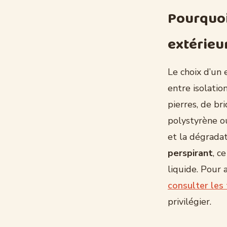
Pourquoi
extérieu
Le choix d’un 
entre isolatio
pierres, de br
polystyrène o
et la dégradat
perspirant
, c
liquide. Pour 
consulter les 
privilégier.