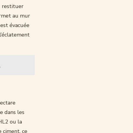
 restituer
ermet au mur
e est évacuée
l’éclatement
t
hectare
ne dans les
HL2 ou la
 ciment, ce