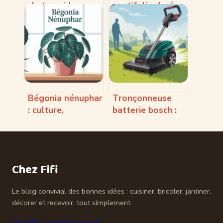
chat : guide
myrtifolia durée
complet pour
de vie : ce qu’il
choisir et
faut vraiment
entretenir ces
savoir
plantes déco
Bégonia nénuphar
Tronçonneuse
: culture,
batterie bosch :
entretien et
laquelle choisir et
conseils pour une
comment bien
floraison réussie
l’utiliser
Chez Fifi
Le blog convivial des bonnes idées : cuisiner, bricoler, jardiner,
décorer et recevoir, tout simplement.
Chez Fifi - Le délit gourmand