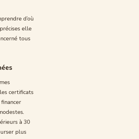
mprendre d’où
précises elle
oncerné tous
nnées
mmes
es certificats
 financer
 modestes.
érieurs à 30
ourser plus