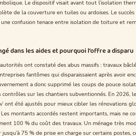
bolique. Le dispositif visait avant tout l’isolation ther
lète de la couverture en tuiles ou ardoises. Le succès
é une confusion tenace entre isolation de toiture et r
ngé dans les aides et pourquoi l’offre a disparu
autorités ont constaté des abus massifs : travaux bâclé
entreprises fantômes qui disparaissaient après avoir enc
uvernement a donc supprimé les coups de pouce isolat
s contrôles sur les chantiers subventionnés. En 2026, 
 ont été ajustés pour mieux cibler les rénovations gl
 Les montants accordés restent importants, mais ne co
ment 100 % du coût des travaux. Un ménage très mo
 jusqu’à 75 % de prise en charge sur certains postes, c