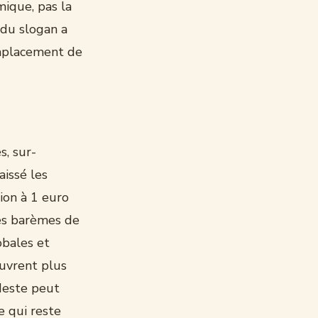
mique, pas la
 du slogan a
emplacement de
s, sur-
aissé les
ion à 1 euro
les barèmes de
obales et
uvrent plus
deste peut
e qui reste