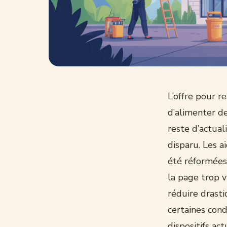
L’offre pour r
d’alimenter d
reste d’actual
disparu. Les 
été réformées 
la page trop v
réduire drasti
certaines con
dispositifs ac