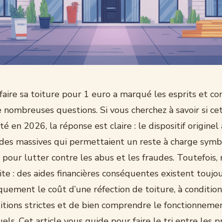
efaire sa toiture pour 1 euro a marqué les esprits et co
e nombreuses questions. Si vous cherchez à savoir si c
ité en 2026, la réponse est claire : le dispositif origine
aides massives qui permettaient un reste à charge sym
pour lutter contre les abus et les fraudes. Toutefois,
ite : des aides financières conséquentes existent toujo
quement le coût d’une réfection de toiture, à conditio
ditions strictes et de bien comprendre le fonctionneme
tuels. Cet article vous guide pour faire le tri entre les