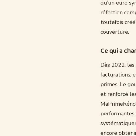
qu’un euro sym
réfection comp
toutefois cré
couverture.
Ce qui a cha
Dès 2022, les 
facturations, 
primes. Le go
et renforcé le
MaPrimeRénov’
performantes.
systématique
encore obtenir