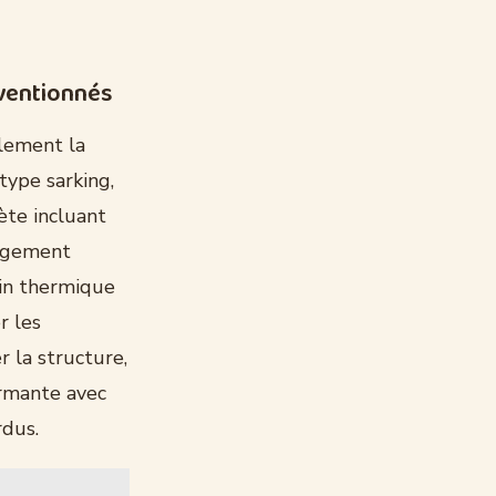
bventionnés
llement la
type sarking,
ète incluant
angement
ain thermique
r les
r la structure,
ormante avec
rdus.