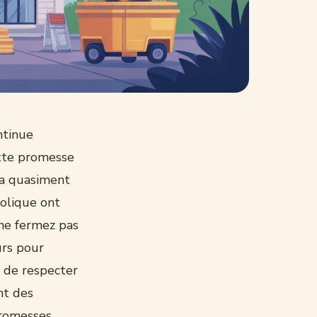
ntinue
ette promesse
l a quasiment
bolique ont
 ne fermez pas
urs pour
n de respecter
nt des
 promesses