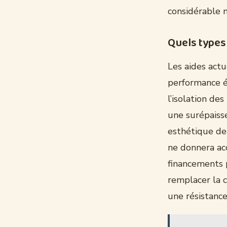
considérable 
Quels types
Les aides actu
performance én
l’isolation d
une surépaiss
esthétique de
ne donnera acc
financements p
remplacer la c
une résistanc