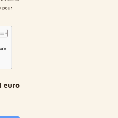
s pour
ture
s
1 euro