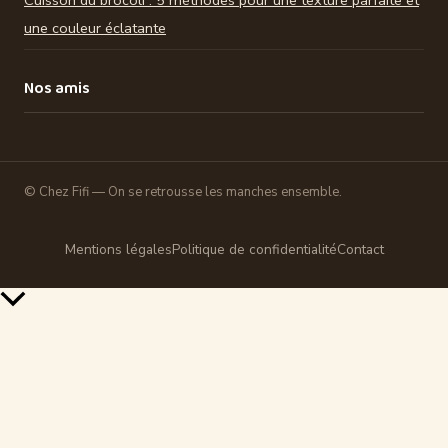
une couleur éclatante
Nos amis
© Chez Fifi — On se retrousse les manches ensemble.
Mentions légales
Politique de confidentialité
Contact
Retour
en
haut