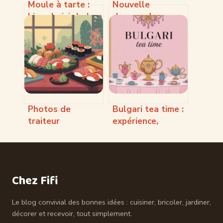
Moule à tarte :
Nouvelle
bien choisir le bon
desperados :
modèle pour des
saveurs, éditions
tartes réussies
limitées et
stratégie de la
marque
Photos de
Bulgari tea time :
traiteur
expérience,
nem&sushi
réservation et
montélier : guide
secrets d’un
pour réussir vos
goûter
visuels
d’exception
Chez Fifi
Le blog convivial des bonnes idées : cuisiner, bricoler, jardiner,
décorer et recevoir, tout simplement.