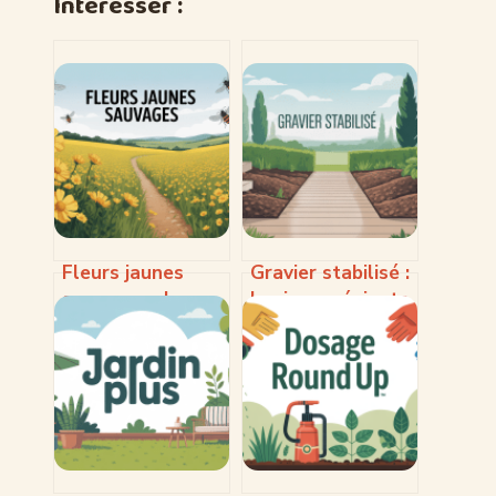
Intéresser :
Fleurs jaunes
Gravier stabilisé :
sauvages : les
les inconvénients
reconnaître, les
à connaître avant
protéger, les
de se lancer
apprécier