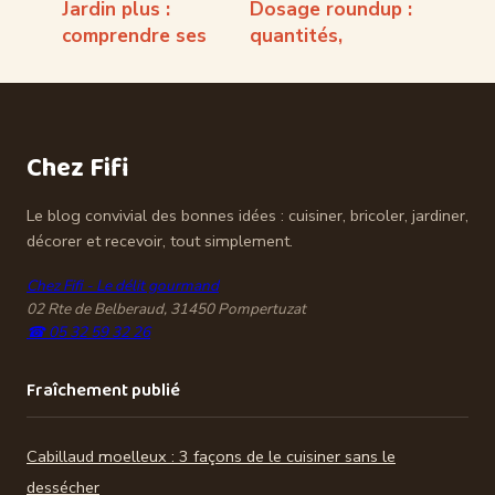
Jardin plus :
Dosage roundup :
comprendre ses
quantités,
services,
précautions et
enseignes et
bons réflexes à
aménagements
connaître
Chez Fifi
Le blog convivial des bonnes idées : cuisiner, bricoler, jardiner,
décorer et recevoir, tout simplement.
Chez Fifi - Le délit gourmand
02 Rte de Belberaud, 31450 Pompertuzat
☎ 05 32 59 32 26
Fraîchement publié
Cabillaud moelleux : 3 façons de le cuisiner sans le
dessécher