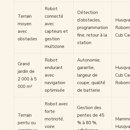
Robot
Détection
Terrain
connecté
d’obstacles,
Husqva
moyen
avec
programmation
Robom
avec
capteurs et
fine, retour à la
Cub Ca
obstacles
gestion
station
multizone
Robot
Autonomie,
Grand
endurant
garantie,
Husqva
jardin de
avec
largeur de
Cub Ca
2 000 à 5
navigation
coupe, qualité
Robo
000 m²
optimisée
de batterie
Robot avec
Gestion des
forte
Terrain
pentes de 45
motricité,
Mammo
pentu ou
% à 80 %,
voire
Husqva