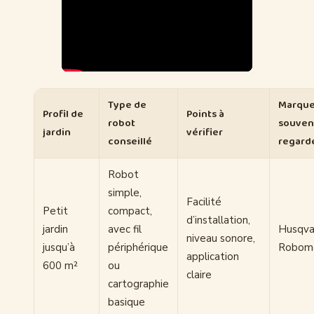
Type de
Marqu
Profil de
Points à
robot
souven
jardin
vérifier
conseillé
regard
Robot
simple,
Facilité
Petit
compact,
d’installation,
jardin
avec fil
Husqva
niveau sonore,
jusqu’à
périphérique
Robo
application
600 m²
ou
claire
cartographie
basique