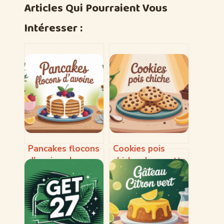
Articles Qui Pourraient Vous
Intéresser :
Pancakes flocons
Cookies pois
d’avoine : la
chiche : la recette
recette saine,
saine et
facile et vraiment
gourmande qui
moelleuse
change tout