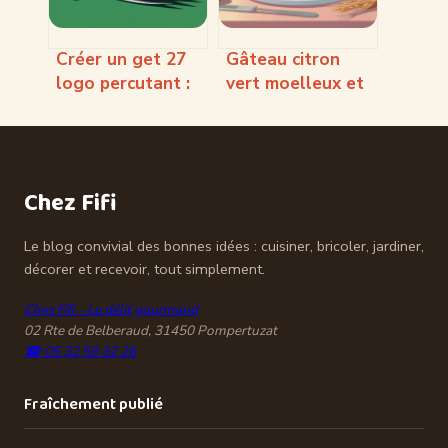
Créer un get 27
Gâteau citron
logo percutant :
vert moelleux et
codes visuels,
parfumé : la
usages et bonnes
recette inratable
pratiques
Chez Fifi
Le blog convivial des bonnes idées : cuisiner, bricoler, jardiner,
décorer et recevoir, tout simplement.
Chez Fifi - Le délit gourmand
02 Rte de Belberaud, 31450 Pompertuzat
☎ 05 32 59 32 26
Fraîchement publié