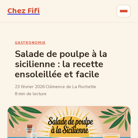
Chez Fifi
Gastronomie
GASTRONOMIE
Bricolage
Salade de poulpe à la
sicilienne : la recette
Jardinage
ensoleillée et facile
Maison & Déco
23 février 2026
·
Clémence de La Rochette
·
8 min de lecture