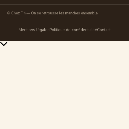
© Chez Fifi — On se retrousse les manches ensemble.
Mentions légales
Politique de confidentialité
Contact
Retour
en
haut