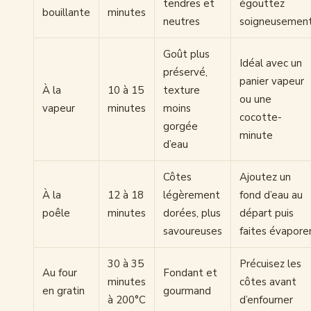
tendres et
égouttez
bouillante
minutes
neutres
soigneusemen
Goût plus
Idéal avec un
préservé,
panier vapeur
À la
10 à 15
texture
ou une
vapeur
minutes
moins
cocotte-
gorgée
minute
d’eau
Côtes
Ajoutez un
À la
12 à 18
légèrement
fond d’eau au
poêle
minutes
dorées, plus
départ puis
savoureuses
faites évapore
30 à 35
Précuisez les
Au four
Fondant et
minutes
côtes avant
en gratin
gourmand
à 200°C
d’enfourner