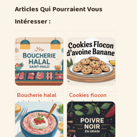
Articles Qui Pourraient Vous
Intéresser :
Boucherie halal
Cookies flocon
saint malo : où
d’avoine banane :
trouver de la
la recette saine
viande halal de
et gourmande à
qualité
adopter