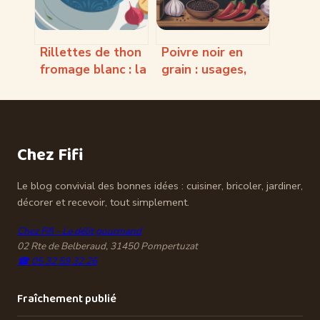
Rillettes de thon
Poivre noir en
fromage blanc : la
grain : usages,
recette légère et
bienfaits et choix
rapide à maîtriser
du meilleur
Chez Fifi
Le blog convivial des bonnes idées : cuisiner, bricoler, jardiner,
décorer et recevoir, tout simplement.
Chez Fifi - Le délit gourmand
02 Rte de Belberaud, 31450 Pompertuzat
☎ 05 32 59 32 26
Fraîchement publié