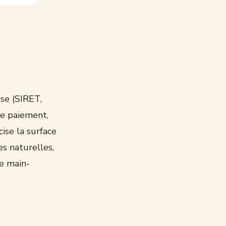
se (SIRET,
de paiement,
ise la surface
es naturelles,
de main-