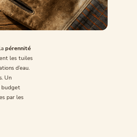
 la
pérennité
ent les tuiles
ations d’eau.
s. Un
e budget
es par les