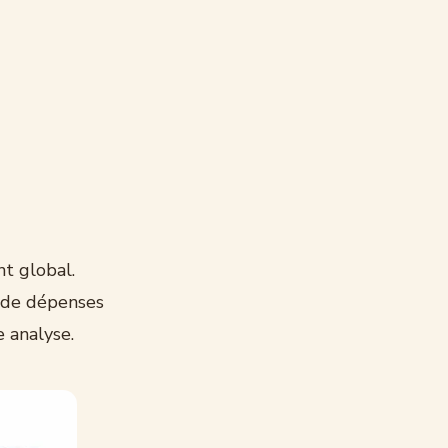
t global.
s de dépenses
e analyse.