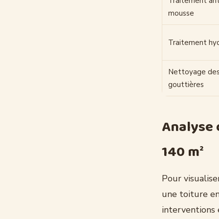
Traitement ant
mousse
Traitement hy
Nettoyage de
gouttières
Analyse 
140 m²
Pour visualise
une toiture en
interventions 