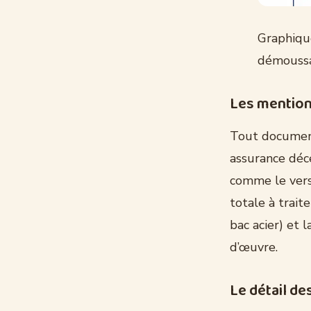
Graphiqu
démoussa
Les mentions
Tout document
assurance déce
comme le vers
totale à trait
bac acier) et 
d’œuvre.
Le détail de