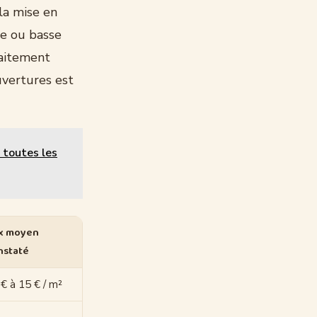
la mise en
ue ou basse
raitement
uvertures est
 toutes les
ix moyen
nstaté
€ à 15 € / m²