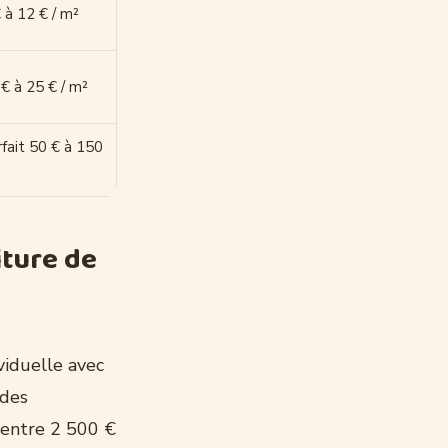
 à 12 € / m²
€ à 25 € / m²
fait 50 € à 150
iture de
viduelle avec
 des
 entre 2 500 €