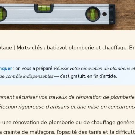
olage |
Mots-clés :
batievol plomberie et chauffage, Br
nquer
: on vous a préparé
Réussir votre rénovation de plomberie et
 de contrôle indispensables
— c’est gratuit, en fin d’article.
ment sécuriser vos travaux de rénovation de plomberie
lection rigoureuse d’artisans et une mise en concurrence
s une rénovation de plomberie ou de chauffage génèr
a crainte de malfaçons, l’opacité des tarifs et la difficu