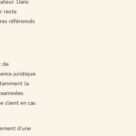
lateur. Dans
r reste
res référencés
t de
tence juridique
notamment la
 examinées
e client en cas
cement d’une