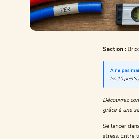
Section :
Bric
A ne pas ma
les 10 points
Découvrez com
grâce à une sé
Se lancer dan
stress. Entre l