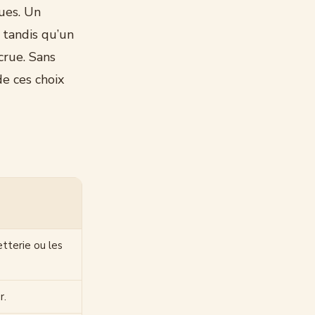
ues. Un
 tandis qu’un
crue. Sans
e ces choix
etterie ou les
r.