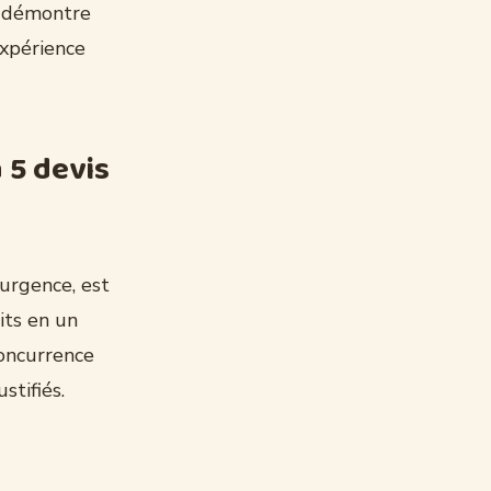
me démontre
expérience
 5 devis
’urgence, est
its en un
oncurrence
stifiés.