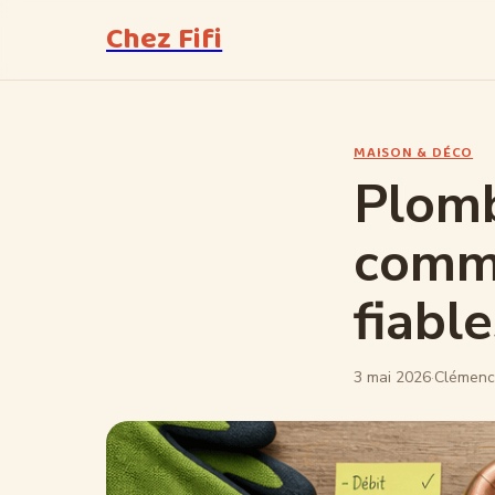
Chez Fifi
MAISON & DÉCO
Plomb
comme
fiabl
3 mai 2026
·
Clémenc