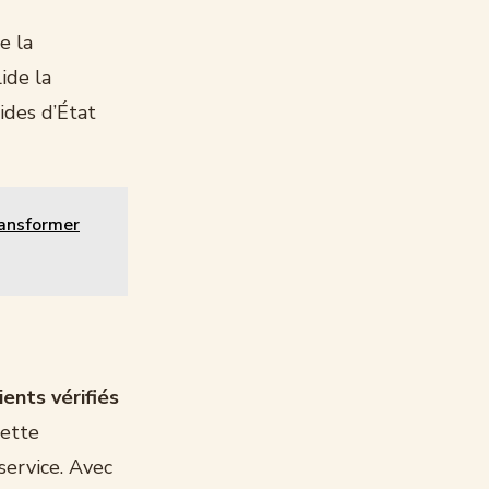
e la
lide la
ides d’État
ransformer
lients vérifiés
Cette
service. Avec