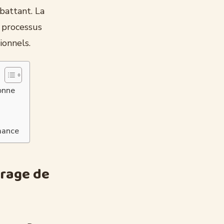
battant. La
e processus
ionnels.
donne
mance
ltrage de