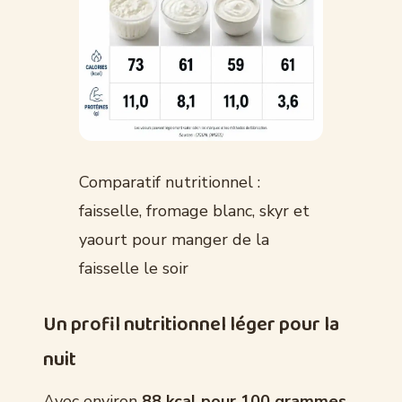
Comparatif nutritionnel :
faisselle, fromage blanc, skyr et
yaourt pour manger de la
faisselle le soir
Un profil nutritionnel léger pour la
nuit
Avec environ
88 kcal pour 100 grammes
,