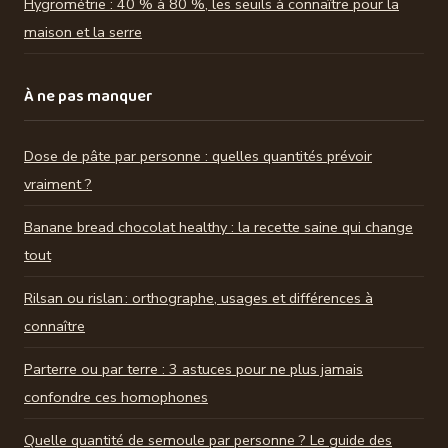
Hygrométrie : 40 % à 80 %, les seuils à connaître pour la
maison et la serre
À ne pas manquer
Dose de pâte par personne : quelles quantités prévoir
vraiment ?
Banane bread chocolat healthy : la recette saine qui change
tout
Rilsan ou rislan : orthographe, usages et différences à
connaître
Parterre ou par terre : 3 astuces pour ne plus jamais
confondre ces homophones
Quelle quantité de semoule par personne ? Le guide des