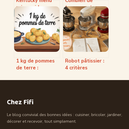
Kentucky menu
Combien de
prix : guide
temps peut-on
complet pour
conserver des
maîtriser votre
huîtres sans
budget au kfc
risque pour la
santé
1 kg de pommes
Robot pâtissier :
de terre :
4 critères
quantités,
techniques et 3
recettes et
modèles de
astuces pratiques
référence pour
réussir toutes
Chez Fifi
vos pâtes
Le blog convivial des bonnes idées : cuisiner, bricoler, jardiner,
décorer et recevoir, tout simplement.