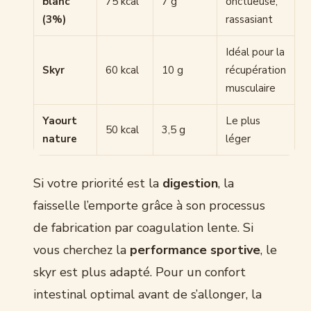
blanc
75 kcal
7 g
onctueuse,
(3%)
rassasiant
Idéal pour la
Skyr
60 kcal
10 g
récupération
musculaire
Yaourt
Le plus
50 kcal
3,5 g
nature
léger
Si votre priorité est la
digestion
, la
faisselle l’emporte grâce à son processus
de fabrication par coagulation lente. Si
vous cherchez la
performance sportive
, le
skyr est plus adapté. Pour un confort
intestinal optimal avant de s’allonger, la